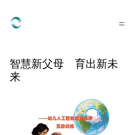
跳
至
内
容
智慧新父母 育出新未
来